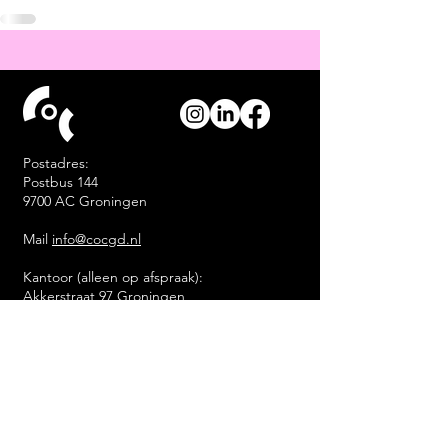
Postadres:
Postbus 144
9700 AC Groningen
Mail
info@cocgd.nl
Kantoor (alleen op afspraak):
Akkerstraat 97 Groningen
Contact
COC Groningen &
Drenthe heeft een
ANBI
status
.
COC is een