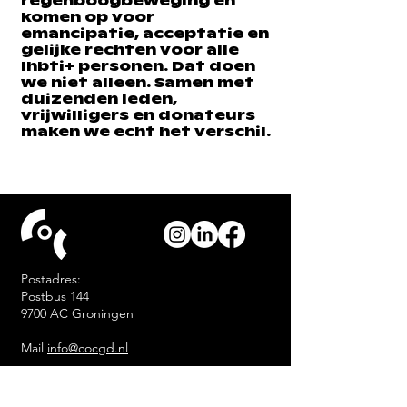
regenboogbeweging en
komen op voor
emancipatie, acceptatie en
gelijke rechten voor alle
lhbti+ personen. Dat doen
we niet alleen. Samen met
duizenden leden,
vrijwilligers en donateurs
maken we echt het verschil.
Postadres:
Postbus 144
9700 AC Groningen
Mail
info@cocgd.nl
Kantoor (alleen op afspraak):
Akkerstraat 97 Groningen