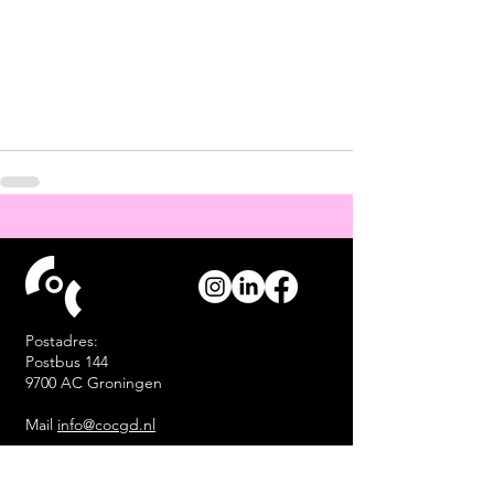
Postadres:
Postbus 144
9700 AC Groningen
Mail
info@cocgd.nl
Kantoor (alleen op afspraak):
Akkerstraat 97 Groningen