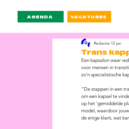
AGENDA
VACATURES
Redactie
12 jan
Trans kap
Een kapsalon waar iede
voor mensen in transiti
zo'n specialistische k
"De stappen in een tr
om een kapsel te vinde
op het ‘gemiddelde pla
model, waardoor jouw pe
de enige klant, wat ka