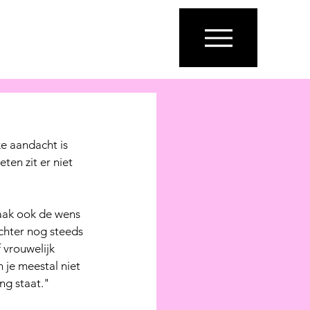
ENGLISH
ARABIC
e aandacht is 
ten zit er niet 
aak ook de wens 
echter nog steeds 
 vrouwelijk 
 je meestal niet 
ng staat." 