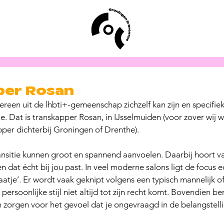
per Rosan
reen uit de lhbti+-gemeenschap zichzelf kan zijn en specifiek
e. Dat is transkapper Rosan, in IJsselmuiden (voor zover wij we
apper dichterbij Groningen of Drenthe).
ansitie kunnen groot en spannend aanvoelen. Daarbij hoort v
n dat écht bij jou past. In veel moderne salons ligt de focus 
atje’. Er wordt vaak geknipt volgens een typisch mannelijk of
rsoonlijke stijl niet altijd tot zijn recht komt. Bovendien ben
n zorgen voor het gevoel dat je ongevraagd in de belangstelli