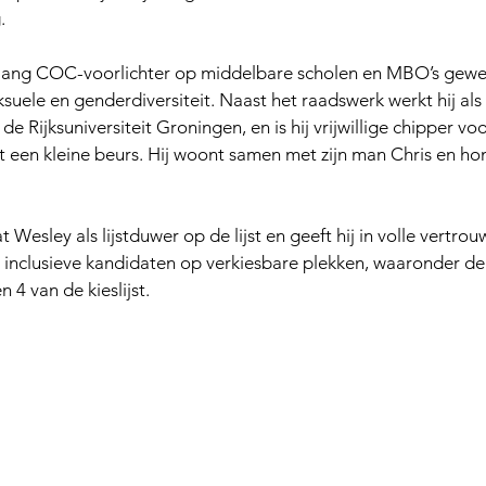
. 
d lang COC-voorlichter op middelbare scholen en MBO’s gewee
suele en genderdiversiteit. Naast het raadswerk werkt hij als l
j de Rijksuniversiteit Groningen, en is hij vrijwillige chipper v
 een kleine beurs. Hij woont samen met zijn man Chris en ho
 Wesley als lijstduwer op de lijst en geeft hij in volle vertrou
 inclusieve kandidaten op verkiesbare plekken, waaronder de
 4 van de kieslijst.