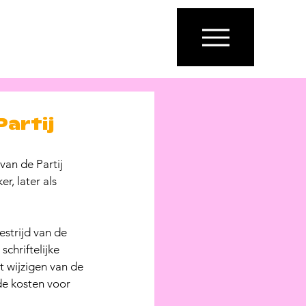
ENGLISH
ARABIC
Partij
van de Partij 
, later als 
strijd van de 
hriftelijke 
 wijzigen van de 
de kosten voor 