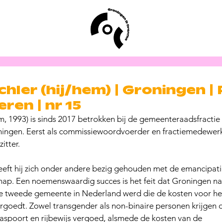
hler (hij/hem) | Groningen | 
ren | nr 15
m, 1993) is sinds 2017 betrokken bij de gemeenteraadsfractie 
ingen. Eerst als commissiewoordvoerder en fractiemedewerker
itter. 
eft hij zich onder andere bezig gehouden met de emancipatie
 Een noemenswaardig succes is het feit dat Groningen na sc
 tweede gemeente in Nederland werd die de kosten voor het
ergoedt. Zowel transgender als non-binaire personen krijgen 
aspoort en rijbewijs vergoed, alsmede de kosten van de 