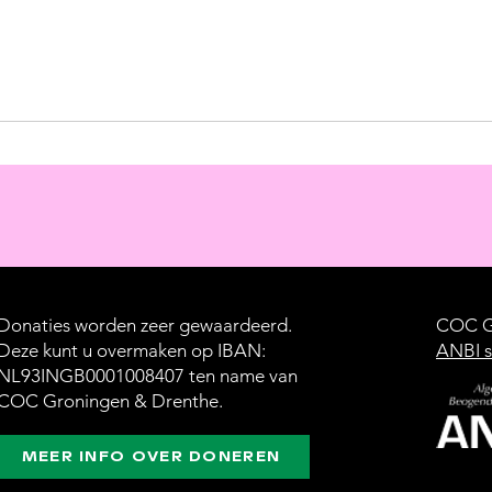
Donaties worden zeer gewaardeerd.
COC Gr
Deze kunt u overmaken op IBAN:
ANBI s
NL93INGB0001008407 ten name van
COC Groningen & Drenthe.
MEER INFO OVER DONEREN