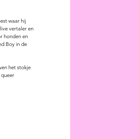
st waar hij 
ive vertaler en 
oor honden en 
nd Boy in de 
wen het stokje 
 queer 