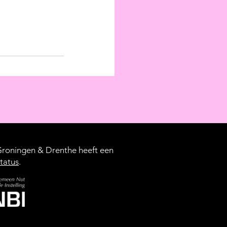
oningen & Drenthe heeft een
tatus
.