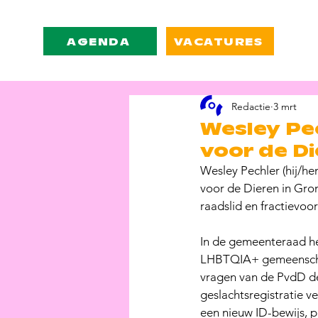
AGENDA
VACATURES
Redactie
3 mrt
Wesley Pec
voor de Die
Wesley Pechler (hij/he
voor de Dieren in Gron
raadslid en fractievoorz
In de gemeenteraad he
LHBTQIA+ gemeenschap.
vragen van de PvdD de
geslachtsregistratie v
een nieuw ID-bewijs, p