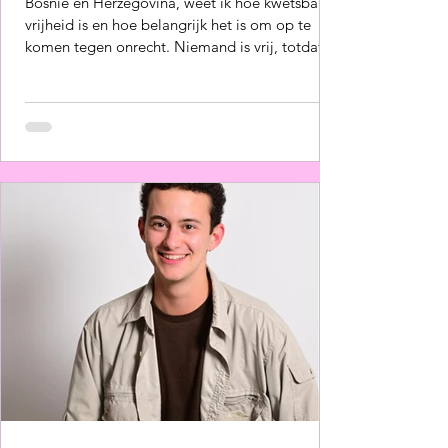
Bosnië en Herzegovina, weet ik hoe kwetsbaar
vrijheid is en hoe belangrijk het is om op te
komen tegen onrecht. Niemand is vrij, totdat
we allemaal vrij zijn van een systeem dat drijft
op uitbuiting van mensen, dieren en onze
planeet. Daarom is de strijd voor een
rechtvaardige samenleving een strijd voor
systeemverandering, waarbij welzijn van
mensen en dieren op een gezonde planeet
leidend is. We hebben meer politici met lef nod