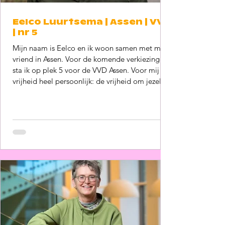
Eelco Luurtsema | Assen | VVD
| nr 5
Mijn naam is Eelco en ik woon samen met mijn
vriend in Assen. Voor de komende verkiezingen
sta ik op plek 5 voor de VVD Assen. Voor mij is
vrijheid heel persoonlijk: de vrijheid om jezelf te
kunnen zijn, om open te zijn over wie je bent en
van wie je houdt. Maar vrijheid kan alleen
bestaan als er ook veiligheid is. Je veilig voelen
in je eigen straat, op je werk of tijdens een
avond uit is geen luxe, het is een
basisvoorwaarde. In het verleden heb ik mij als
bestuurslid ingez