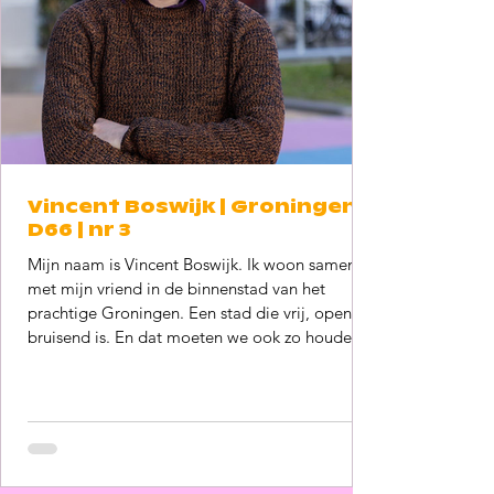
Vincent Boswijk | Groningen |
D66 | nr 3
Mijn naam is Vincent Boswijk. Ik woon samen
met mijn vriend in de binnenstad van het
prachtige Groningen. Een stad die vrij, open en
bruisend is. En dat moeten we ook zo houden.
De afgelopen raadsperiode zette ik mij namens
D66 in als woordvoerder, onder andere op het
gebied van diversiteit en inclusie. Niet alleen
met woorden, maar vooral door te doen. Een
persoonlijk hoogtepunt was het moment
waarop we, na een motie van D66 en andere