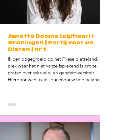
Janette Bosma (zij/haar) |
Groningen | Partij voor de
Dieren | nr 1
Ik ben opgegroeid op het Friese platteland, een
plek waar het niet vanzelfsprekend is om te
praten over seksuele- en genderdiversiteit.
Hierdoor weet ik als queervrouw hoe belangrijk
het is voor jonge mensen om op te groeien in
een open en veilige samenleving. Iedereen zou
zich thuis moeten voelen in Groningen, wie je
ook bent, waar je je ook mee identificeert en
hoe je je ook voelt. Afgelopen jaren heb ik me
als raadslid, fractievoorzitter en nu wethouder
ingezet om de gemee