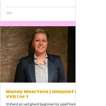
geschreven voor man en vrouw en door mijn X
ervaar ik grote problemen. Zo kon ik bij het
UWV niet als zwanger worden geregistreerd
toen ik mijn tweede kind verwachtte en heb ik
geen overlijdensrisicoverzekering kunnen
afsluiten
Mandy Meertens | Oldambt |
VVD | nr 1
Vrijheid en veiligheid beginnen bij jezelf kunnen