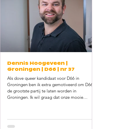
Dennis Hoogeveen |
Groningen | D66 | nr 37
Als dove queer kandidaat voor D66 in
Groningen ben ik extra gemotiveerd om D66
de grootste partij te laten worden in
Groningen. Ik wil graag dat onze mooie
gemeente toegankelijk en tolerant is én blijft. Ik
geloof erin dat D66 hier voor kan zorgen. Om
de lijst van D66 zo divers mogelijk te maken
heb ik me aangemeld als lijstduwer. Op de
achtergrond werk ik graag mee aan een beter