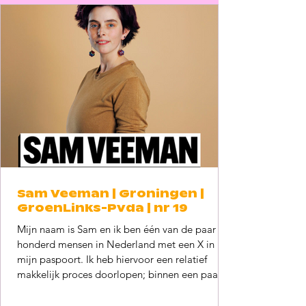
voor het wijzigen van de geslachtsregistratie.
Hiermee zijn we er echter nog niet. De komen
Sam Veeman | Groningen |
GroenLinks-Pvda | nr 19
Mijn naam is Sam en ik ben één van de paar
honderd mensen in Nederland met een X in
mijn paspoort. Ik heb hiervoor een relatief
makkelijk proces doorlopen; binnen een paar
weken was het geregeld. Het echte gedoe
begon eigenlijk pas erna. De wetten zijn