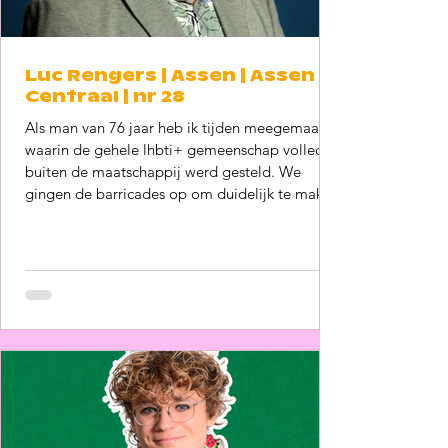
Luc Rengers | Assen | Assen
Centraal | nr 28
Als man van 76 jaar heb ik tijden meegemaakt
waarin de gehele lhbti+ gemeenschap volledig
buiten de maatschappij werd gesteld. We
gingen de barricades op om duidelijk te maken
dat mensenrechten gelden voor ieder mens,
ongeacht seksualiteit, gender, kleur, religie of
wat dan ook. Tijden werden beter en lang leek
het absoluut de goede kant op te gaan. Nu is
een kentering merkbaar. We verharden, het
debat wordt grimmiger, we worden preutser als
maatschappij, intoleranter en we l