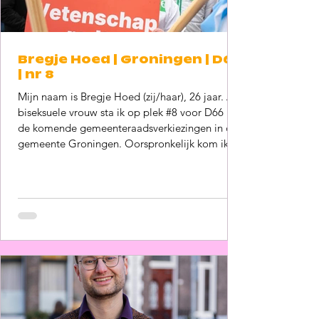
Bregje Hoed | Groningen | D66
| nr 8
Mijn naam is Bregje Hoed (zij/haar), 26 jaar. Als
biseksuele vrouw sta ik op plek #8 voor D66 in
de komende gemeenteraadsverkiezingen in de
gemeente Groningen. Oorspronkelijk kom ik uit
de Achterhoek, een regio waar het nog niet
altijd even goed gesteld is met de acceptatie
van de Regenboog gemeenschap. Zelf ben ik
katholiek opgevoed, maar ik heb gelukkig nooit
de behoefte gevoeld om uit de kast te komen
bij mijn ouders. Onlangs kwam mijn seksualiteit
toch ter sprake en werd