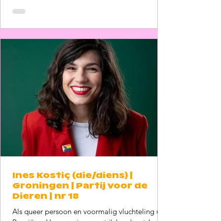
doeken deden hoe ze leden onder het gevoel
nergens bij te horen. Als politici hebben we een
voorbeeldrol om iedereen het gevoel te geven
dat hij/zij/hen ertoe d
Ines Kostiç (die/diens) |
Groningen | Partij voor de
Dieren | nr 18
Als queer persoon en voormalig vluchteling uit