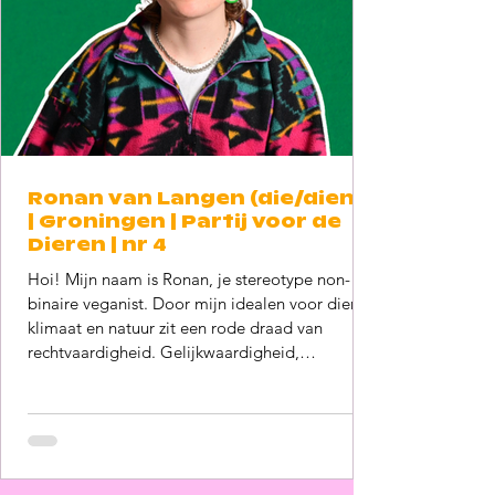
Ronan van Langen (die/diens)
| Groningen | Partij voor de
Dieren | nr 4
Hoi! Mijn naam is Ronan, je stereotype non-
binaire veganist. Door mijn idealen voor dieren,
klimaat en natuur zit een rode draad van
rechtvaardigheid. Gelijkwaardigheid,
zelfbeschikking en radicale solidariteit staan
daarbij centraal! Afgelopen termijn hebben we
als Partij voor de Dieren Groningen grote
successen binnen gehaald voor de queer
gemeenschap, zoals vergoeden van alle kosten