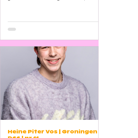
weet hoe belangrijk brede vertegenwoordiging
is voor een diverse stad als Groningen. Het lijkt
misschien vanzelfsprekend, maar dezelfde
situatie kan verschillend voelen voor
verschillende mensen. Of het nu gaat om hand
in hand lopen in het openbaar, open zijn over je
identiteit op school, of je weg vinden op de
woning-
Heine Piter Vos | Groningen |