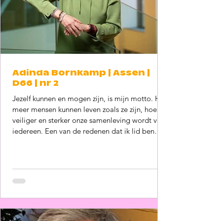
Adinda Bornkamp | Assen |
D66 | nr 2
Jezelf kunnen en mogen zijn, is mijn motto. Hoe
meer mensen kunnen leven zoals ze zijn, hoe
veiliger en sterker onze samenleving wordt voor
iedereen. Een van de redenen dat ik lid ben
geworden van D66. Een partij die zich verzet in
woord en daad tegen discriminatie en ongelijke
behandeling. Zeker nu seksuele gelijkheid,
nationaal en internationaal steeds meer onder
druk staat. Ik heb de overtuiging dat we met
elkaar in gesprek moeten blijven, in het gezin,
op scholen, meer a