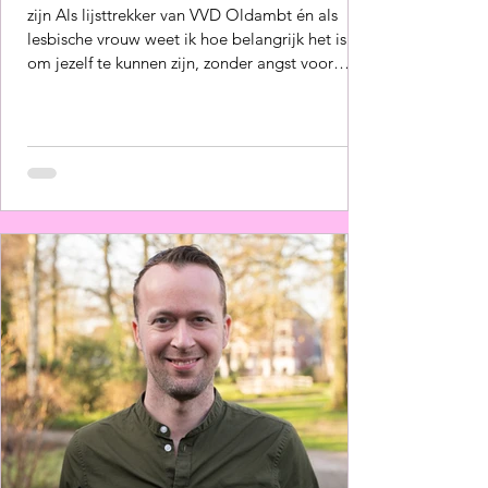
zijn Als lijsttrekker van VVD Oldambt én als
lesbische vrouw weet ik hoe belangrijk het is
om jezelf te kunnen zijn, zonder angst voor
afwijzing, intimidatie of uitsluiting. Vrijheid is
geen abstract begrip; het gaat over je veilig
voelen op straat, op school, op je werk en in je
eigen buurt. Over de ruimte om open te zijn
over wie je bent en van wie je houdt. Die
vrijheid gun ik iedereen in Oldambt. Bij VVD
Oldambt staat vrij