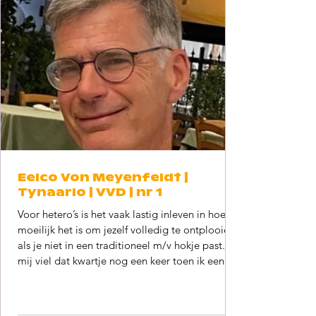
Eelco Von Meyenfeldt |
Tynaarlo | VVD | nr 1
Voor hetero’s is het vaak lastig inleven in hoe
moeilijk het is om jezelf volledig te ontplooien,
als je niet in een traditioneel m/v hokje past. Bij
mij viel dat kwartje nog een keer toen ik een
paar maanden geleden door een
tentoonstelling voor station Zwolle liep, waar
op grote bilboards non binaire jongeren uit de