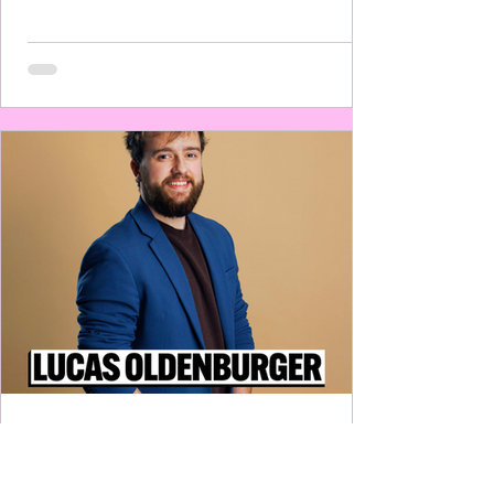
vertegenwoordigen. Maar om toch een inkijkje
te geven in wat voor vlees u met mij in de kuip
heeft zijn hier een paar dingen waar ik al een
aantal jaar hardop over zeur en als u mij de
kans geeft, vanaf maart aanstaande ook iets aan
wil gaan doen: Armoede. Ik vind
Lucas Oldenburger |
Groningen | GroenLinks-PvdA
| nr 10