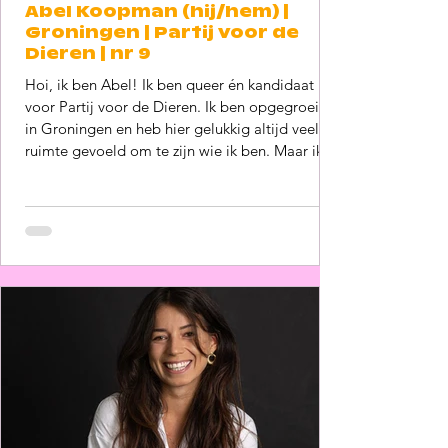
Abel Koopman (hij/hem) |
Groningen | Partij voor de
Dieren | nr 9
Hoi, ik ben Abel! Ik ben queer én kandidaat
voor Partij voor de Dieren. Ik ben opgegroeid
in Groningen en heb hier gelukkig altijd veel
ruimte gevoeld om te zijn wie ik ben. Maar ik
weet dat dit lang niet voor iedereen geldt.
Discriminatie en uitsluiting omdat iemand
queer is, komt helaas nog steeds voor. Ik ga
graag met andere queer jongeren en
volwassenen in gesprek, om te onderzoeken
hoe we ons samen kunnen inzetten voor
antidiscriminatie. Daarnaast, werkt politiek
beter a